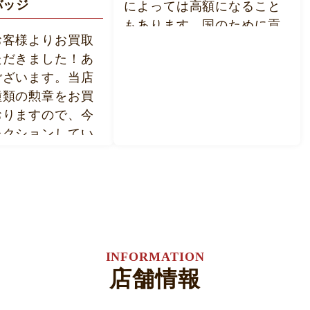
バッジ
によっては高額になること
もあります。国のために貢
お客様よりお買取
献したお客様是非一度おた
ただきました！あ
からや葛生店にご来店して
ございます。当店
みませんか？心よりお待ち
種類の勲章をお買
しております。
おりますので、今
レクションしてい
#大東亜戦争
どございません
#支那事変従軍記章
おたからや葛生店
#勲八等白色桐葉章
込みください。
軍人会
軍人会
INFORMATION
国
店舗情報