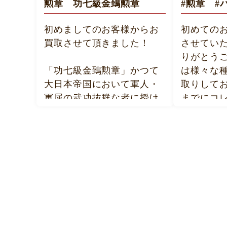
勲章 功七級金鵄勲章
#勲章 #
初めましてのお客様からお
初めての
買取させて頂きました！
させてい
りがとう
「功七級金鵄勲章」かつて
は様々な
大日本帝国において軍人・
取りして
軍属の武功抜群な者に授け
までにコ
られた「金鵄勲章（きんし
た勲章な
くんしょう)」の最も下位の
か？是非
等級です。兵や下士官の初
にお持ち
叙（初めて授けられる等
級）として
#帝国在郷
主に用いられました。
#日本傷痍
#大日本帝
この度はおたからや葛生店
#記念章
に足を運んでいただきあり