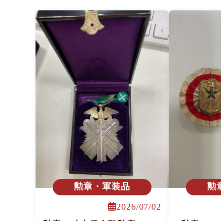
勲章・軍装品
勲
2026/07/02