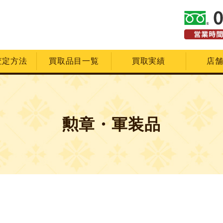
査定方法
買取品目一覧
買取実績
店
勲章・軍装品